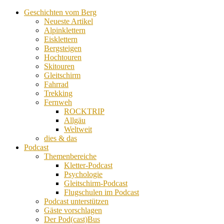
Geschichten vom Berg
Neueste Artikel
Alpinklettern
Eisklettern
Bergsteigen
Hochtouren
Skitouren
Gleitschirm
Fahrrad
Trekking
Fernweh
ROCKTRIP
Allgäu
Weltweit
dies & das
Podcast
Themenbereiche
Kletter-Podcast
Psychologie
Gleitschirm-Podcast
Flugschulen im Podcast
Podcast unterstützen
Gäste vorschlagen
Der Pod(cast)Bus