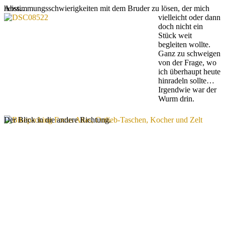
heiss…
Abstimmungsschwierigkeiten mit dem Bruder zu lösen, der mich
vielleicht oder dann
doch nicht ein
Stück weit
begleiten wollte.
Ganz zu schweigen
von der Frage, wo
ich überhaupt heute
hinradeln sollte…
Irgendwie war der
Wurm drin.
Der Blick in die andere Richtung.