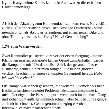
lag noch angenehme Kühle, kaum ein Auto war zu dieser frühen
Uhrzeit unterwegs.
Als ich den Abzweig zum Hahntennjoch sah, kam etwas Nervosität
zurück. »Einer der anspruchsvollsten Anstiege Österreichs« stand
irgendwo. Ich als absolutes Greenhorn, mit einem neuen Bike und
ohne Training – ist das fahrlässig? Naiv? Genau richtig?
12% zum Warmwerden
Zwei Rennradler pausierten kurz vor der ersten Steigung – meine
Klamotten passten, ich spürte keinen Grund zum Anhalten. Lieber
die Rampe, die mit 12% das steilste Stück des gesamten Passes
ausmachte, schnell hinter mich bringen. Die beiden guckten
verdutzt, brachten nur einen verkappten Gegengruß heraus.
Habe
ich was übersehen?!
Die Rampe war schnell geschafft, die weiteren Kilometer bis nach
Bschlabs machten keinerlei Probleme. Behutsam entspannte ich
mich. Der eigentliche Pass ging gut – wenn auch im untersten Gang
und sicher nicht außergewöhnlich schnell, aber bei den Jungs ging’s
auch nicht schneller. Genau genommen »ging es« nicht nur
irgendwie, es machte tatsächlich Spaß!