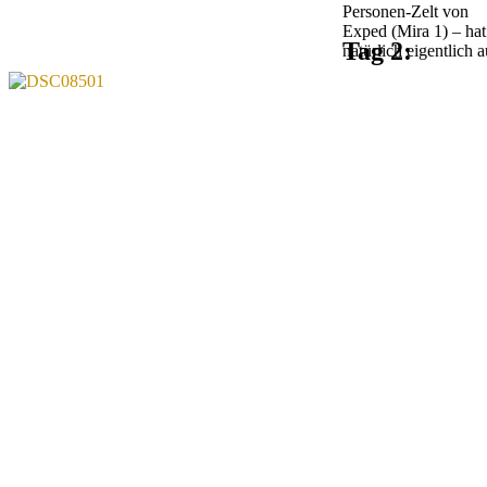
Personen-Zelt von
Exped (Mira 1) – hat
Tag 2:
natürlich eigentlich 