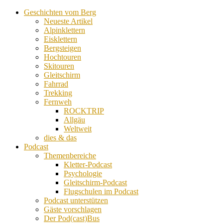
Geschichten vom Berg
Neueste Artikel
Alpinklettern
Eisklettern
Bergsteigen
Hochtouren
Skitouren
Gleitschirm
Fahrrad
Trekking
Fernweh
ROCKTRIP
Allgäu
Weltweit
dies & das
Podcast
Themenbereiche
Kletter-Podcast
Psychologie
Gleitschirm-Podcast
Flugschulen im Podcast
Podcast unterstützen
Gäste vorschlagen
Der Pod(cast)Bus