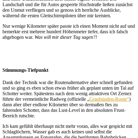
Landschaft und die für Autos gesperrte Hochstraße ließen zunächst
den Unmut verfliegen und so genoss ich herrliche Ausblicke,
während die ersten Gleitschirmpiloten über mir kreisten.
Nur wenige Kilometer später passte ich einen Moment nicht auf und
bemerkte erst mehrere hundert Höhenmeter tiefer, dass ich falsch
abgebogen war.
Was will mir dieser Tag sagen?!
Stimmungs-Tiefpunkt
Dank der Technik war die Routenalternative aber schnell gefunden
und so ging es eben schon etwas früher als geplant unten im Tal auf
Schotter weiter. Spätestens nach dem wenig attraktiven Ort Zernez
führte der vermeintliche Radweg (offizielle „
Graubünden-Route“
)
dann aber über endlose Kilometer über so dermaßen fies zu
fahrenden Schotter, dass das Lust-Level in den absoluten Frust-
Bereich rutschte.
Ich kam gefühlt überhaupt nicht mehr voran, alles war gespickt mit
Schlaglöchern, Wasser gab es auch keines und selbst die
Ansammlungen an Fotografen, die die berühmten Bahnbrücken