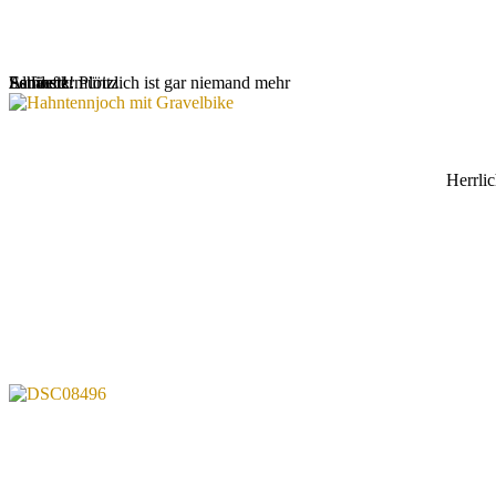
Es läuft!
Landeck.
Altfinstermüritz
Schweiz! Plötzlich ist gar niemand mehr
Herrli