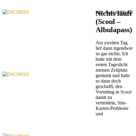
Nichts läuft
eine Außenhülle 😉
(Scoul –
Albulapass)
Am zweiten Tag
lief dann irgendwie
so gar nichts. Ich
hatte mit dem
ersten Tageslicht
meinen Zeltplatz
geräumt und hatte
es dann doch
geschafft, den
Vormittag in Scuol
damit zu
vertrödeln, Sim-
Karten-Probleme
und