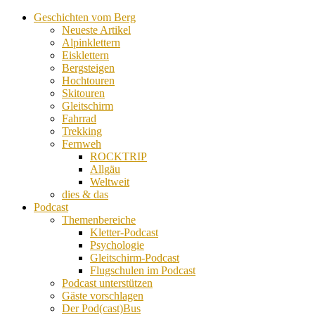
Geschichten vom Berg
Neueste Artikel
Alpinklettern
Eisklettern
Bergsteigen
Hochtouren
Skitouren
Gleitschirm
Fahrrad
Trekking
Fernweh
ROCKTRIP
Allgäu
Weltweit
dies & das
Podcast
Themenbereiche
Kletter-Podcast
Psychologie
Gleitschirm-Podcast
Flugschulen im Podcast
Podcast unterstützen
Gäste vorschlagen
Der Pod(cast)Bus