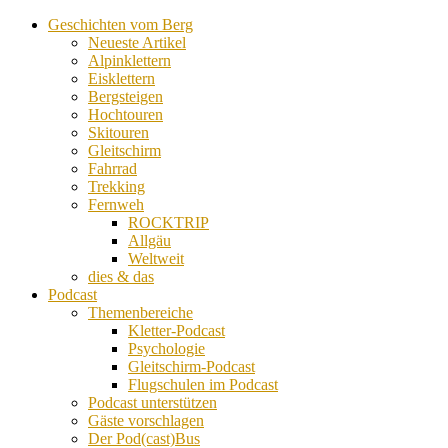
Geschichten vom Berg
Neueste Artikel
Alpinklettern
Eisklettern
Bergsteigen
Hochtouren
Skitouren
Gleitschirm
Fahrrad
Trekking
Fernweh
ROCKTRIP
Allgäu
Weltweit
dies & das
Podcast
Themenbereiche
Kletter-Podcast
Psychologie
Gleitschirm-Podcast
Flugschulen im Podcast
Podcast unterstützen
Gäste vorschlagen
Der Pod(cast)Bus