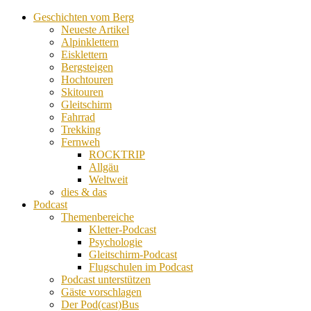
Geschichten vom Berg
Neueste Artikel
Alpinklettern
Eisklettern
Bergsteigen
Hochtouren
Skitouren
Gleitschirm
Fahrrad
Trekking
Fernweh
ROCKTRIP
Allgäu
Weltweit
dies & das
Podcast
Themenbereiche
Kletter-Podcast
Psychologie
Gleitschirm-Podcast
Flugschulen im Podcast
Podcast unterstützen
Gäste vorschlagen
Der Pod(cast)Bus