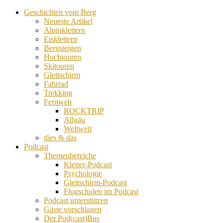
Geschichten vom Berg
Neueste Artikel
Alpinklettern
Eisklettern
Bergsteigen
Hochtouren
Skitouren
Gleitschirm
Fahrrad
Trekking
Fernweh
ROCKTRIP
Allgäu
Weltweit
dies & das
Podcast
Themenbereiche
Kletter-Podcast
Psychologie
Gleitschirm-Podcast
Flugschulen im Podcast
Podcast unterstützen
Gäste vorschlagen
Der Pod(cast)Bus