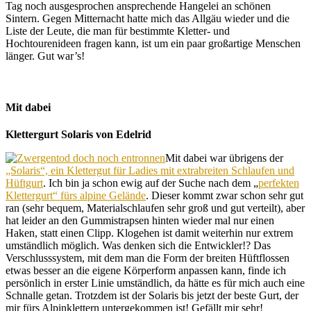
Tag noch ausgesprochen ansprechende Hangelei an schönen
Sintern. Gegen Mitternacht hatte mich das Allgäu wieder und die
Liste der Leute, die man für bestimmte Kletter- und
Hochtourenideen fragen kann, ist um ein paar großartige Menschen
länger. Gut war’s!
Mit dabei
Klettergurt Solaris von Edelrid
Mit dabei war übrigens der
„Solaris“, ein Klettergut für Ladies mit extrabreiten Schlaufen und
Hüftgurt
. Ich bin ja schon ewig auf der Suche nach dem „
perfekten
Klettergurt“ fürs alpine Gelände
. Dieser kommt zwar schon sehr gut
ran (sehr bequem, Materialschlaufen sehr groß und gut verteilt), aber
hat leider an den Gummistrapsen hinten wieder mal nur einen
Haken, statt einen Clipp. Klogehen ist damit weiterhin nur extrem
umständlich möglich. Was denken sich die Entwickler!? Das
Verschlusssystem, mit dem man die Form der breiten Hüftflossen
etwas besser an die eigene Körperform anpassen kann, finde ich
persönlich in erster Linie umständlich, da hätte es für mich auch eine
Schnalle getan. Trotzdem ist der Solaris bis jetzt der beste Gurt, der
mir fürs Alpinklettern untergekommen ist! Gefällt mir sehr!