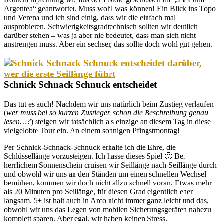
Argentea“ geantwortet. Muss wohl was können! Ein Blick ins Topo
und Verena und ich sind einig, dass wir die einfach mal
ausprobieren. Schwierigkeitsgradtechnisch sollten wir deutlich
darüber stehen – was ja aber nie bedeutet, dass man sich nicht
anstrengen muss. Aber ein sechser, das sollte doch wohl gut gehen.
Schnick Schnack Schnuck entscheidet
Das tut es auch! Nachdem wir uns natürlich beim Zustieg verlaufen
(
wer muss bei so kurzen Zustiegen schon die Beschreibung genau
lesen…?
) steigen wir tatsächlich als einzige an diesem Tag in diese
vielgelobte Tour ein. An einem sonnigen Pfingstmontag!
Per Schnick-Schnack-Schnuck erhalte ich die Ehre, die
Schlüssellänge vorzusteigen. Ich hasse dieses Spiel 🙂 Bei
herrlichem Sonnenschein cruisen wir Seillänge nach Seillänge durch
und obwohl wir uns an den Ständen um einen schnellen Wechsel
bemühen, kommen wir doch nicht allzu schnell voran. Etwas mehr
als 20 Minuten pro Seillänge, für diesen Grad eigentlich eher
langsam. 5+ ist halt auch in Arco nicht immer ganz leicht und das,
obwohl wir uns das Legen von mobilen Sicherungsgeräten nahezu
komplett sparen. Aber egal, wir haben keinen Stress.