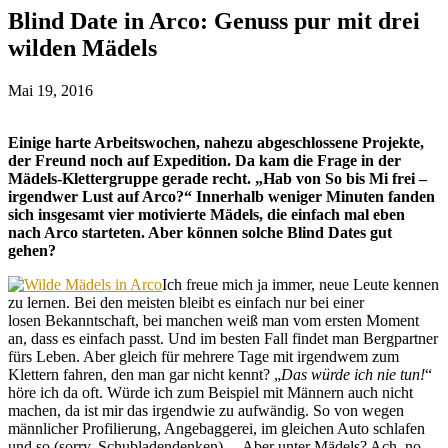
Blind Date in Arco: Genuss pur mit drei
wilden Mädels
Mai 19, 2016
Einige harte Arbeitswochen, nahezu abgeschlossene Projekte,
der Freund noch auf Expedition. Da kam die Frage in der
Mädels-Klettergruppe gerade recht. „Hab von So bis Mi frei –
irgendwer Lust auf Arco?“ Innerhalb weniger Minuten fanden
sich insgesamt vier motivierte Mädels, die einfach mal eben
nach Arco starteten. Aber können solche Blind Dates gut
gehen?
Ich freue mich ja immer, neue Leute kennen
zu lernen. Bei den meisten bleibt es einfach nur bei einer
losen Bekanntschaft, bei manchen weiß man vom ersten Moment
an, dass es einfach passt. Und im besten Fall findet man Bergpartner
fürs Leben. Aber gleich für mehrere Tage mit irgendwem zum
Klettern fahren, den man gar nicht kennt? „
Das würde ich nie tun!
“
höre ich da oft. Würde ich zum Beispiel mit Männern auch nicht
machen, da ist mir das irgendwie zu aufwändig. So von wegen
männlicher Profilierung, Angebaggerei, im gleichen Auto schlafen
und so (sorry, Schubladendenken)… Aber unter Mädels? Ach, no