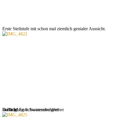
Erste Steilstufe mit schon mal ziemlich genialer Aussicht.
In Richtung Schwarzenbergferner
Endlich! Erste Sonnenstrahlen!
Da lang!