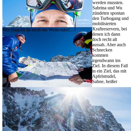
werden mussten.
Sabrina und Wu
zündeten spontan
den Turbogang und
mobilisierten
Kraftreservern, bei
Wer braucht da noch ein Weitwinkel…!
denen ich dann
doch recht alt
aussah. Aber auch
Schnecken
kommen
irgendwann ins
Ziel. In diesem Fall
in ein Ziel, das mit
Apfelstrudel,
Sahne, heißer
Wie die Profis…