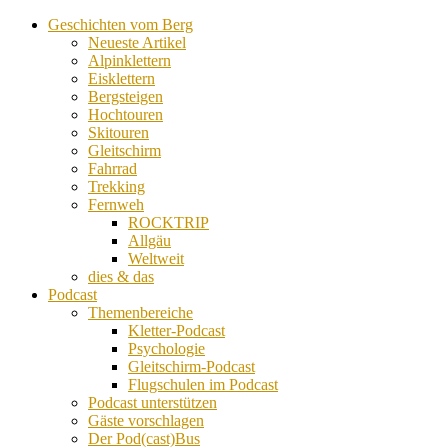
Geschichten vom Berg
Neueste Artikel
Alpinklettern
Eisklettern
Bergsteigen
Hochtouren
Skitouren
Gleitschirm
Fahrrad
Trekking
Fernweh
ROCKTRIP
Allgäu
Weltweit
dies & das
Podcast
Themenbereiche
Kletter-Podcast
Psychologie
Gleitschirm-Podcast
Flugschulen im Podcast
Podcast unterstützen
Gäste vorschlagen
Der Pod(cast)Bus