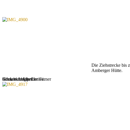
Die Ziehstrecke bis 
Amberger Hütte.
Blick zum Alpeiner Ferner
Geniale Abfahrt!
Schneekönigin Chrissi.