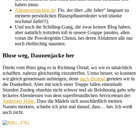
haben muss.
Abenteuersüchtig.de
: Flo, der über „die Jahre“ langsam zu
meinem persönlichen Blasenpflasterdealer wird (danke
nochmal dafür!!).
Und noch die Schilling-Gang, die zwar keinen Blog haben,
aber natürlich trotzdem toll in unsere Gruppe passten, allen
voran die Powdergöttin Chrissi, bei deren Abfahrten alle nur
noch ehrfürchtig staunten.
Bluse weg, Daunenjacke her
Direkt vom Büro ging es in Richtung Ötztal, wo wir es tatsächlich
schafften, nahezu gleichzeitig einzutreffen. Umso besser, so konnten
wir gleich gemeinsam aufsteigen, denn
auch diesmal
gerieten wir in
die Dunkelheit. Aber mit solch einer Truppe fallen eineinhalb
Stunden Zustieg ohnehin nicht schwer und als Belohnung gabs sehr
leckeres Abendessen von dem superfreundlichen Serviceteam der
Amberger Hütte
. Dass die Mädels sich ausschließlich meinen
Namen merkten, schiebe ich jetzt mal darauf, dass… hm. Ich weiß
auch nicht.