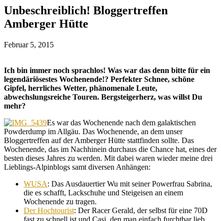
Unbeschreiblich! Bloggertreffen
Amberger Hütte
Februar 5, 2015
Ich bin immer noch sprachlos! Was war das denn bitte für ein
legendäriösestes Wochenende!? Perfekter Schnee, schöne
Gipfel, herrliches Wetter, phänomenale Leute,
abwechslungsreiche Touren. Bergsteigerherz, was willst Du
mehr?
Es war das Wochenende nach dem galaktischen
Powderdump im Allgäu. Das Wochenende, an dem unser
Bloggertreffen auf der Amberger Hütte stattfinden sollte. Das
Wochenende, das im Nachhinein durchaus die Chance hat, eines der
besten dieses Jahres zu werden. Mit dabei waren wieder meine drei
Lieblings-Alpinblogs samt diversen Anhängen:
WUSA
: Das Ausdauertier Wu mit seiner Powerfrau Sabrina,
die es schafft, Lackschuhe und Steigeisen an einem
Wochenende zu tragen.
Der Hochtourist
: Der Racer Gerald, der selbst für eine 70D
fast zu schnell ist und Casi, den man einfach furchtbar lieb