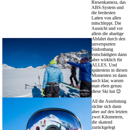
Riesenkamera, das
ABS-System und
die breitesten
Latten von allen
mitschleppt. Die
Aussicht und vor
allem die abartige
Abfahrt durch den
unverspurten
Südosthang
entschädigten dann
aber wirklich für
ALLES. Und
spätestens in diesen
Momenten ist dann
auch klar, warum
man eben genau
diese Ski hat 😉
All die Ausrüstung
rächte sich dann
aber auf den letzten
zwei Kilometern,
die skatend
zurückgelegt