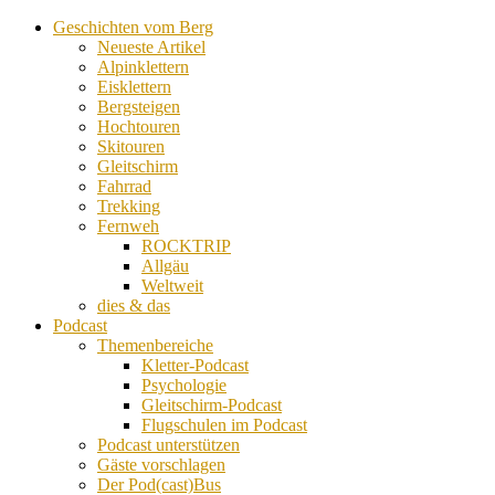
Geschichten vom Berg
Neueste Artikel
Alpinklettern
Eisklettern
Bergsteigen
Hochtouren
Skitouren
Gleitschirm
Fahrrad
Trekking
Fernweh
ROCKTRIP
Allgäu
Weltweit
dies & das
Podcast
Themenbereiche
Kletter-Podcast
Psychologie
Gleitschirm-Podcast
Flugschulen im Podcast
Podcast unterstützen
Gäste vorschlagen
Der Pod(cast)Bus