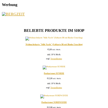
Werbung
BELIEBTE PRODUKTE IM SHOP
Weihnachtskarte "Stille Nacht" (Faltkarte B6 mit Blanko-Umschlag)
€
3,00
inkl. MwSt.
inkl. 19 % MwSt.
zzgl.
Versandkosten
Postkartenset SUNRISE
€
12,00
inkl. MwSt.
inkl. 19 % MwSt.
zzgl.
Versandkosten
Postkartenset NORDWÄNDE
€
12,00
inkl. MwSt.