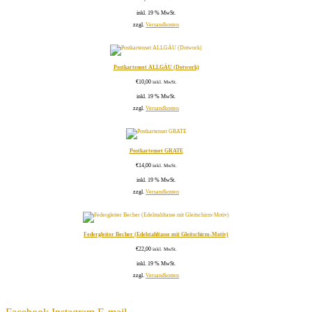
inkl. 19 % MwSt.
zzgl.
Versandkosten
Postkartenset ALLGÄU (Dotwork)
€
10,00
inkl. MwSt.
inkl. 19 % MwSt.
zzgl.
Versandkosten
Postkartenset GRATE
€
14,00
inkl. MwSt.
inkl. 19 % MwSt.
zzgl.
Versandkosten
Federgleiter Becher (Edelstahltasse mit Gleitschirm-Motiv)
€
22,00
inkl. MwSt.
inkl. 19 % MwSt.
zzgl.
Versandkosten