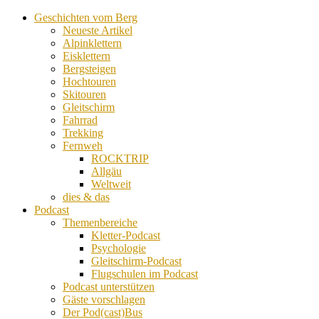
Geschichten vom Berg
Neueste Artikel
Alpinklettern
Eisklettern
Bergsteigen
Hochtouren
Skitouren
Gleitschirm
Fahrrad
Trekking
Fernweh
ROCKTRIP
Allgäu
Weltweit
dies & das
Podcast
Themenbereiche
Kletter-Podcast
Psychologie
Gleitschirm-Podcast
Flugschulen im Podcast
Podcast unterstützen
Gäste vorschlagen
Der Pod(cast)Bus