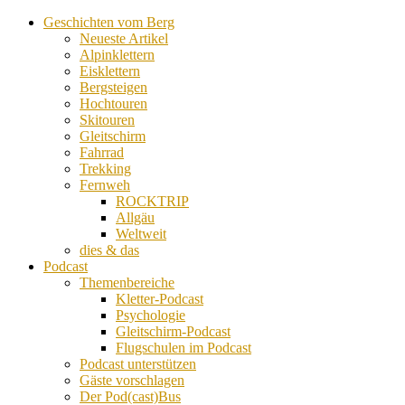
Geschichten vom Berg
Neueste Artikel
Alpinklettern
Eisklettern
Bergsteigen
Hochtouren
Skitouren
Gleitschirm
Fahrrad
Trekking
Fernweh
ROCKTRIP
Allgäu
Weltweit
dies & das
Podcast
Themenbereiche
Kletter-Podcast
Psychologie
Gleitschirm-Podcast
Flugschulen im Podcast
Podcast unterstützen
Gäste vorschlagen
Der Pod(cast)Bus