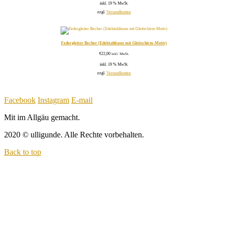
inkl. 19 % MwSt.
zzgl.
Versandkosten
Federgleiter Becher (Edelstahltasse mit Gleitschirm-Motiv)
€
22,00
inkl. MwSt.
inkl. 19 % MwSt.
zzgl.
Versandkosten
Facebook
Instagram
E-mail
Mit
im Allgäu gemacht.
2020 © ulligunde. Alle Rechte vorbehalten.
Back to top