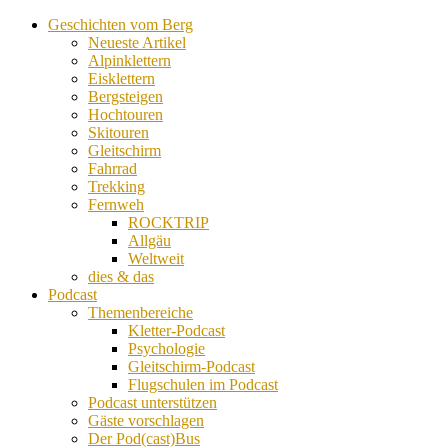
Geschichten vom Berg
Neueste Artikel
Alpinklettern
Eisklettern
Bergsteigen
Hochtouren
Skitouren
Gleitschirm
Fahrrad
Trekking
Fernweh
ROCKTRIP
Allgäu
Weltweit
dies & das
Podcast
Themenbereiche
Kletter-Podcast
Psychologie
Gleitschirm-Podcast
Flugschulen im Podcast
Podcast unterstützen
Gäste vorschlagen
Der Pod(cast)Bus