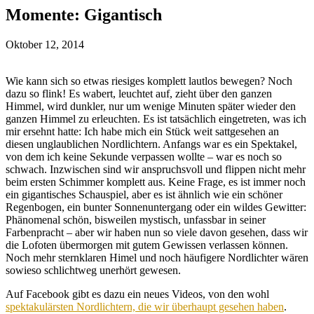
Momente: Gigantisch
Oktober 12, 2014
Wie kann sich so etwas riesiges komplett lautlos bewegen? Noch
dazu so flink! Es wabert, leuchtet auf, zieht über den ganzen
Himmel, wird dunkler, nur um wenige Minuten später wieder den
ganzen Himmel zu erleuchten. Es ist tatsächlich eingetreten, was ich
mir ersehnt hatte: Ich habe mich ein Stück weit sattgesehen an
diesen unglaublichen Nordlichtern. Anfangs war es ein Spektakel,
von dem ich keine Sekunde verpassen wollte – war es noch so
schwach. Inzwischen sind wir anspruchsvoll und flippen nicht mehr
beim ersten Schimmer komplett aus. Keine Frage, es ist immer noch
ein gigantisches Schauspiel, aber es ist ähnlich wie ein schöner
Regenbogen, ein bunter Sonnenuntergang oder ein wildes Gewitter:
Phänomenal schön, bisweilen mystisch, unfassbar in seiner
Farbenpracht – aber wir haben nun so viele davon gesehen, dass wir
die Lofoten übermorgen mit gutem Gewissen verlassen können.
Noch mehr sternklaren Himel und noch häufigere Nordlichter wären
sowieso schlichtweg unerhört gewesen.
Auf Facebook gibt es dazu ein neues Videos, von den wohl
spektakulärsten Nordlichtern, die wir überhaupt gesehen haben
.