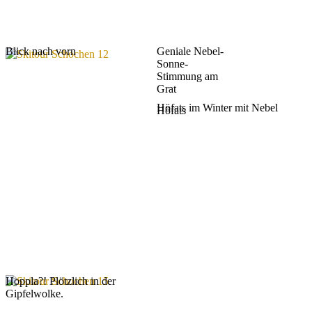
Blick nach vorn
Geniale Nebel-
Sonne-
Stimmung am
Grat
Höfats im Winter mit Nebel
Höfats
Hoppla?! Plötzlich in der
Gipfelwolke.