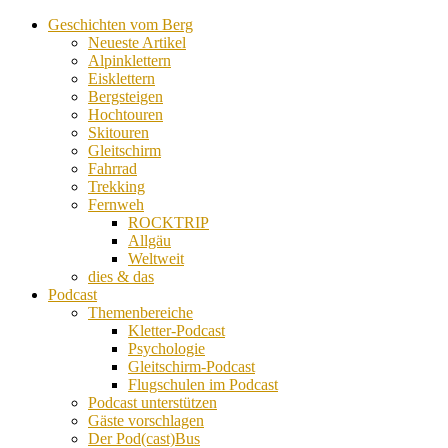
Geschichten vom Berg
Neueste Artikel
Alpinklettern
Eisklettern
Bergsteigen
Hochtouren
Skitouren
Gleitschirm
Fahrrad
Trekking
Fernweh
ROCKTRIP
Allgäu
Weltweit
dies & das
Podcast
Themenbereiche
Kletter-Podcast
Psychologie
Gleitschirm-Podcast
Flugschulen im Podcast
Podcast unterstützen
Gäste vorschlagen
Der Pod(cast)Bus