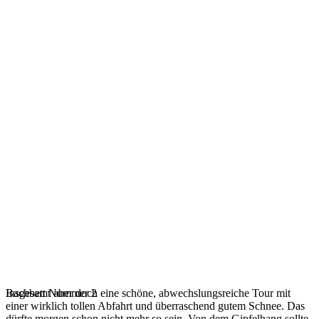
Bachbett Nummer 2
Insgesamt aber doch eine schöne, abwechslungsreiche Tour mit
einer wirklich tollen Abfahrt und überraschend gutem Schnee. Das
dürfte morgen schon nicht mehr so sein. Von dem Gipfelhang sollte