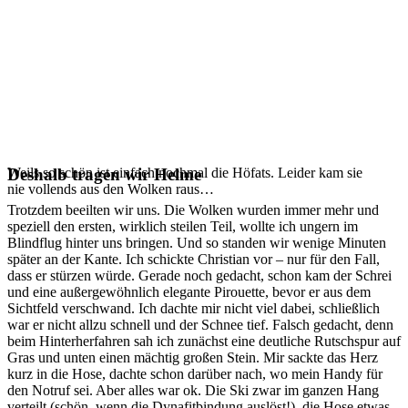
Weils so schön ist einfach nochmal die Höfats. Leider kam sie
Deshalb tragen wir Helme
nie vollends aus den Wolken raus…
Trotzdem beeilten wir uns. Die Wolken wurden immer mehr und
speziell den ersten, wirklich steilen Teil, wollte ich ungern im
Blindflug hinter uns bringen. Und so standen wir wenige Minuten
später an der Kante. Ich schickte Christian vor – nur für den Fall,
dass er stürzen würde. Gerade noch gedacht, schon kam der Schrei
und eine außergewöhnlich elegante Pirouette, bevor er aus dem
Sichtfeld verschwand. Ich dachte mir nicht viel dabei, schließlich
war er nicht allzu schnell und der Schnee tief. Falsch gedacht, denn
beim Hinterherfahren sah ich zunächst eine deutliche Rutschspur auf
Gras und unten einen mächtig großen Stein. Mir sackte das Herz
kurz in die Hose, dachte schon darüber nach, wo mein Handy für
den Notruf sei. Aber alles war ok. Die Ski zwar im ganzen Hang
verteilt (schön, wenn die Dynafitbindung auslöst!), die Hose etwas