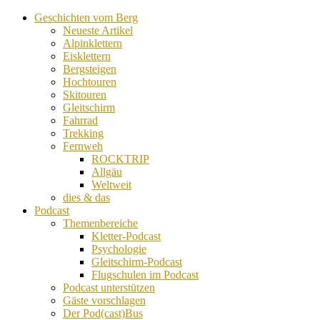
Geschichten vom Berg
Neueste Artikel
Alpinklettern
Eisklettern
Bergsteigen
Hochtouren
Skitouren
Gleitschirm
Fahrrad
Trekking
Fernweh
ROCKTRIP
Allgäu
Weltweit
dies & das
Podcast
Themenbereiche
Kletter-Podcast
Psychologie
Gleitschirm-Podcast
Flugschulen im Podcast
Podcast unterstützen
Gäste vorschlagen
Der Pod(cast)Bus