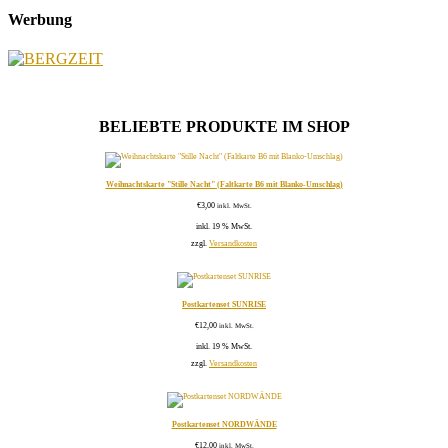
Werbung
BELIEBTE PRODUKTE IM SHOP
Weihnachtskarte "Stille Nacht" (Faltkarte B6 mit Blanko-Umschlag)
€
3,00
inkl. MwSt.
inkl. 19 % MwSt.
zzgl.
Versandkosten
Postkartenset SUNRISE
€
12,00
inkl. MwSt.
inkl. 19 % MwSt.
zzgl.
Versandkosten
Postkartenset NORDWÄNDE
€
12,00
inkl. MwSt.