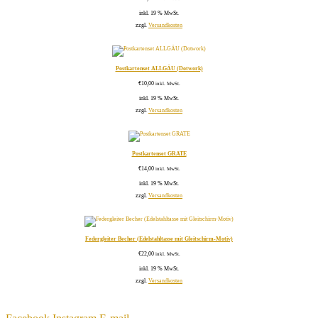
inkl. 19 % MwSt.
zzgl.
Versandkosten
Postkartenset ALLGÄU (Dotwork)
€
10,00
inkl. MwSt.
inkl. 19 % MwSt.
zzgl.
Versandkosten
Postkartenset GRATE
€
14,00
inkl. MwSt.
inkl. 19 % MwSt.
zzgl.
Versandkosten
Federgleiter Becher (Edelstahltasse mit Gleitschirm-Motiv)
€
22,00
inkl. MwSt.
inkl. 19 % MwSt.
zzgl.
Versandkosten