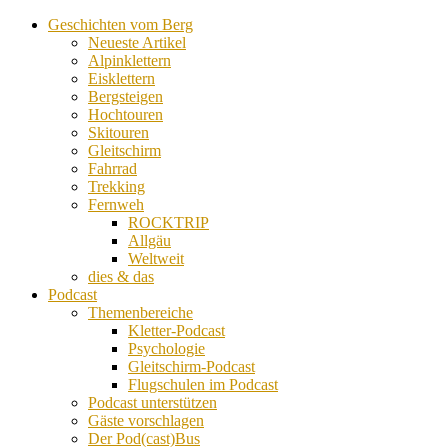
Geschichten vom Berg
Neueste Artikel
Alpinklettern
Eisklettern
Bergsteigen
Hochtouren
Skitouren
Gleitschirm
Fahrrad
Trekking
Fernweh
ROCKTRIP
Allgäu
Weltweit
dies & das
Podcast
Themenbereiche
Kletter-Podcast
Psychologie
Gleitschirm-Podcast
Flugschulen im Podcast
Podcast unterstützen
Gäste vorschlagen
Der Pod(cast)Bus