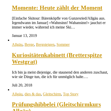
Momente: Heute zählt der Moment
[Einfache Skitour: Bärenköpfle von Gunzesried/Allgäu aus.
Irgendwann im Januar] »Wahnsinn! Wahansinn!« jauchzt er
immer wieder, während ich meine Ski…
Januar 13, 2019
Allgäu
,
Berge
,
Bergsteigen
,
Sommer
Kuriositätenkabinett (Bretterspitze
Westgrat)
Ich bin ja meist diejenige, die staunend den anderen zuschaut,
wie sie Dinge tun, die ich für unmöglich halte.…
Juli 20, 2018
Allgäu
,
dies & das
,
Gleitschirm
,
Top Story
Prüfungshibbelei (Gleitschirmkurs