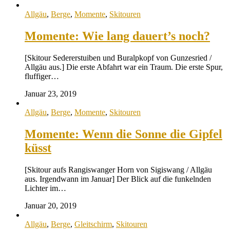
Allgäu
,
Berge
,
Momente
,
Skitouren
Momente: Wie lang dauert’s noch?
[Skitour Sedererstuiben und Buralpkopf von Gunzesried /
Allgäu aus.] Die erste Abfahrt war ein Traum. Die erste Spur,
fluffiger…
Januar 23, 2019
Allgäu
,
Berge
,
Momente
,
Skitouren
Momente: Wenn die Sonne die Gipfel
küsst
[Skitour aufs Rangiswanger Horn von Sigiswang / Allgäu
aus. Irgendwann im Januar] Der Blick auf die funkelnden
Lichter im…
Januar 20, 2019
Allgäu
,
Berge
,
Gleitschirm
,
Skitouren