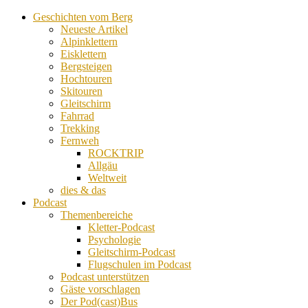
Geschichten vom Berg
Neueste Artikel
Alpinklettern
Eisklettern
Bergsteigen
Hochtouren
Skitouren
Gleitschirm
Fahrrad
Trekking
Fernweh
ROCKTRIP
Allgäu
Weltweit
dies & das
Podcast
Themenbereiche
Kletter-Podcast
Psychologie
Gleitschirm-Podcast
Flugschulen im Podcast
Podcast unterstützen
Gäste vorschlagen
Der Pod(cast)Bus