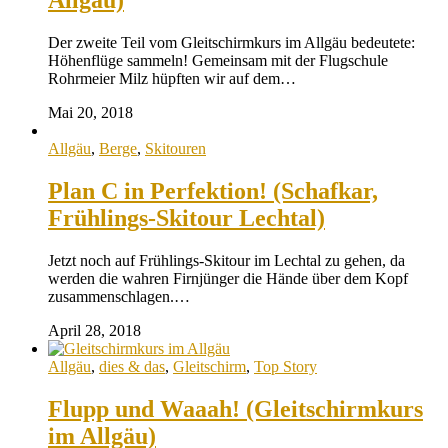
Allgäu)
Der zweite Teil vom Gleitschirmkurs im Allgäu bedeutete:
Höhenflüge sammeln! Gemeinsam mit der Flugschule
Rohrmeier Milz hüpften wir auf dem…
Mai 20, 2018
Allgäu
,
Berge
,
Skitouren
Plan C in Perfektion! (Schafkar,
Frühlings-Skitour Lechtal)
Jetzt noch auf Frühlings-Skitour im Lechtal zu gehen, da
werden die wahren Firnjünger die Hände über dem Kopf
zusammenschlagen.…
April 28, 2018
Allgäu
,
dies & das
,
Gleitschirm
,
Top Story
Flupp und Waaah! (Gleitschirmkurs
im Allgäu)