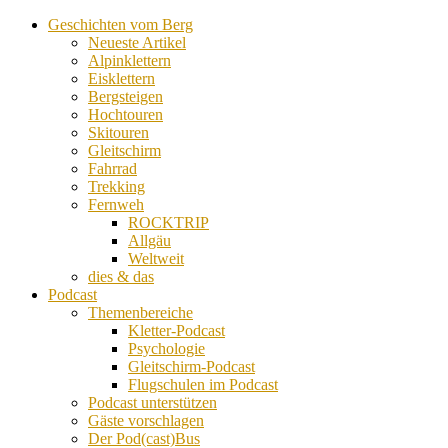
Geschichten vom Berg
Neueste Artikel
Alpinklettern
Eisklettern
Bergsteigen
Hochtouren
Skitouren
Gleitschirm
Fahrrad
Trekking
Fernweh
ROCKTRIP
Allgäu
Weltweit
dies & das
Podcast
Themenbereiche
Kletter-Podcast
Psychologie
Gleitschirm-Podcast
Flugschulen im Podcast
Podcast unterstützen
Gäste vorschlagen
Der Pod(cast)Bus