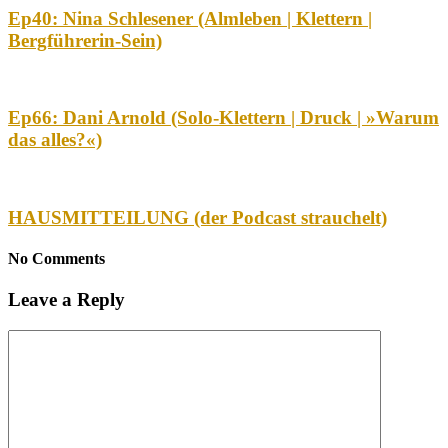
Ep40: Nina Schlesener (Almleben | Klettern |
Bergführerin-Sein)
Ep66: Dani Arnold (Solo-Klettern | Druck | »Warum
das alles?«)
HAUSMITTEILUNG (der Podcast strauchelt)
No Comments
Leave a Reply