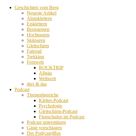
Geschichten vom Berg
Neueste Artikel
Alpinklettern
Eisklettern
Bergsteigen
Hochtouren
Skitouren
Gleitschirm
Fahrrad
Trekking
Fernweh
ROCKTRIP
Allgäu
Weltweit
dies & das
Podcast
Themenbereiche
Kletter-Podcast
Psychologie
Gleitschirm-Podcast
Flugschulen im Podcast
Podcast unterstützen
Gäste vorschlagen
Der Pod(cast)Bus