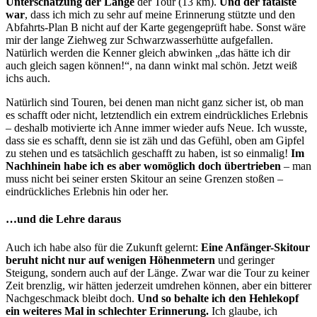
Unterschätzung der Länge
der Tour (13 km).
Und der fatalste
war
, dass ich mich zu sehr auf meine Erinnerung stützte und den
Abfahrts-Plan B nicht auf der Karte gegengeprüft habe. Sonst wäre
mir der lange Ziehweg zur Schwarzwasserhütte aufgefallen.
Natürlich werden die Kenner gleich abwinken „das hätte ich dir
auch gleich sagen können!“, na dann winkt mal schön. Jetzt weiß
ichs auch.
Natürlich sind Touren, bei denen man nicht ganz sicher ist, ob man
es schafft oder nicht, letztendlich ein extrem eindrückliches Erlebnis
– deshalb motivierte ich Anne immer wieder aufs Neue. Ich wusste,
dass sie es schafft, denn sie ist zäh und das Gefühl, oben am Gipfel
zu stehen und es tatsächlich geschafft zu haben, ist so einmalig!
Im
Nachhinein habe ich es aber womöglich doch übertrieben
– man
muss nicht bei seiner ersten Skitour an seine Grenzen stoßen –
eindrückliches Erlebnis hin oder her.
…und die Lehre daraus
Auch ich habe also für die Zukunft gelernt:
Eine Anfänger-Skitour
beruht nicht nur auf wenigen Höhenmetern
und geringer
Steigung, sondern auch auf der Länge. Zwar war die Tour zu keiner
Zeit brenzlig, wir hätten jederzeit umdrehen können, aber ein bitterer
Nachgeschmack bleibt doch.
Und so behalte ich den Hehlekopf
ein weiteres Mal in schlechter Erinnerung.
Ich glaube, ich