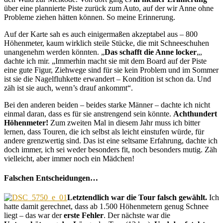
über eine plannierte Piste zurück zum Auto, auf der wir Anne ohne
Probleme ziehen hätten können. So meine Erinnerung.
Auf der Karte sah es auch einigermaßen akzeptabel aus – 800
Höhenmeter, kaum wirklich steile Stücke, die mit Schneeschuhen
unangenehm werden könnten. „
Das schafft die Anne locker
„,
dachte ich mir. „Immerhin macht sie mit dem Board auf der Piste
eine gute Figur, Ziehwege sind für sie kein Problem und im Sommer
ist sie die Nagelfluhkette erwandert – Kondition ist schon da. Und
zäh ist sie auch, wenn’s drauf ankommt“.
Bei den anderen beiden – beides starke Männer – dachte ich nicht
einmal daran, dass es für sie anstrengend sein könnte.
Achthundert
Höhenmeter!
Zum zweiten Mal in diesem Jahr muss ich bitter
lernen, dass Touren, die ich selbst als leicht einstufen würde, für
andere grenzwertig sind. Das ist eine seltsame Erfahrung, dachte ich
doch immer, ich sei weder besonders fit, noch besonders mutig. Zäh
vielleicht, aber immer noch ein Mädchen!
Falschen Entscheidungen…
Letztendlich war die Tour falsch gewählt.
Ich
hatte damit gerechnet, dass ab 1.500 Höhenmetern genug Schnee
liegt – das war der
erste Fehler
. Der nächste war die