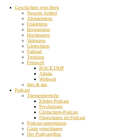
Geschichten vom Berg
Neueste Artikel
Alpinklettern
Eisklettern
Bergsteigen
Hochtouren
Skitouren
Gleitschirm
Fahrrad
Trekking
Fernweh
ROCKTRIP
Allgäu
Weltweit
dies & das
Podcast
Themenbereiche
Kletter-Podcast
Psychologie
Gleitschirm-Podcast
Flugschulen im Podcast
Podcast unterstützen
Gäste vorschlagen
Der Pod(cast)Bus