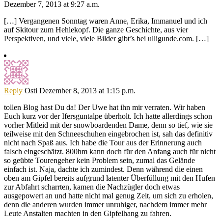
Dezember 7, 2013 at 9:27 a.m.
[…] Vergangenen Sonntag waren Anne, Erika, Immanuel und ich
auf Skitour zum Hehlekopf. Die ganze Geschichte, aus vier
Perspektiven, und viele, viele Bilder gibt’s bei ulligunde.com. […]
Reply
Osti
Dezember 8, 2013 at 1:15 p.m.
tollen Blog hast Du da! Der Uwe hat ihn mir verraten. Wir haben
Euch kurz vor der Ifersguntalpe überholt. Ich hatte allerdings schon
vorher Mitleid mit der snowboardenden Dame, denn so tief, wie sie
teilweise mit den Schneeschuhen eingebrochen ist, sah das definitiv
nicht nach Spaß aus. Ich habe die Tour aus der Erinnerung auch
falsch eingeschätzt. 800hm kann doch für den Anfang auch für nicht
so geübte Tourengeher kein Problem sein, zumal das Gelände
einfach ist. Naja, dachte ich zumindest. Denn während die einen
oben am Gipfel bereits aufgrund latenter Überfüllung mit den Hufen
zur Abfahrt scharrten, kamen die Nachzügler doch etwas
ausgepowert an und hatte nicht mal genug Zeit, um sich zu erholen,
denn die anderen wurden immer unruhiger, nachdem immer mehr
Leute Anstalten machten in den Gipfelhang zu fahren.