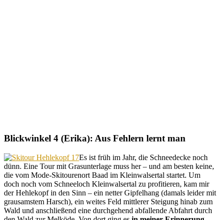
Blickwinkel 4 (Erika): Aus Fehlern lernt man
Es ist früh im Jahr, die Schneedecke noch
dünn. Eine Tour mit Grasunterlage muss her – und am besten keine,
die vom Mode-Skitourenort Baad im Kleinwalsertal startet. Um
doch noch vom Schneeloch Kleinwalsertal zu profitieren, kam mir
der Hehlekopf in den Sinn – ein netter Gipfelhang (damals leider mit
grausamstem Harsch), ein weites Feld mittlerer Steigung hinab zum
Wald und anschließend eine durchgehend abfallende Abfahrt durch
den Wald zur Melköde. Von dort ging es
in meiner Erinnerung