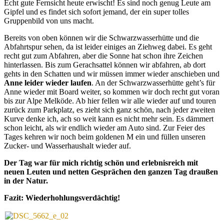
Echt gute Fernsicht heute erwischt! Es sind noch genug Leute am
Gipfel und es findet sich sofort jemand, der ein super tolles
Gruppenbild von uns macht.
Bereits von oben können wir die Schwarzwasserhütte und die
Abfahrtspur sehen, da ist leider einiges an Ziehweg dabei. Es geht
recht gut zum Abfahren, aber die Sonne hat schon ihre Zeichen
hinterlassen. Bis zum Gerachsattel können wir abfahren, ab dort
gehts in den Schatten und wir müssen immer wieder anschieben und
Anne leider wieder laufen
. An der Schwarzwasserhütte geht’s für
Anne wieder mit Board weiter, so kommen wir doch recht gut voran
bis zur Alpe Melköde. Ab hier fellen wir alle wieder auf und touren
zurück zum Parkplatz, es zieht sich ganz schön, nach jeder zweiten
Kurve denke ich, ach so weit kann es nicht mehr sein. Es dämmert
schon leicht, als wir endlich wieder am Auto sind. Zur Feier des
Tages kehren wir noch beim goldenen M ein und füllen unseren
Zucker- und Wasserhaushalt wieder auf.
Der Tag war für mich richtig schön und erlebnisreich mit
neuen Leuten und netten Gesprächen den ganzen Tag draußen
in der Natur.
Fazit: Wiederhohlungsverdächtig!