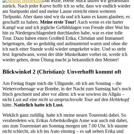
Das letzte, ebene Stück laufen wir gemeinsam
zurück. Nach jeder Kurve hoffe ich so sehr, dass wir endlich wieder
am Startpunkt sind und meine Laune erreicht einen weiteren
Tiefpunkt. Aber dann sind wir da und ich kann es kaum glauben, es
geschafft zu haben.
Meine erste Tour!
Auch wenn es ein harter
Kampf war und ich jegliche Gefühlslagen von Freude über Wut bis
hin zu Niedergeschlagenheit durchlaufen habe, war es eine tolle
Tour. Dazu haben einen Großteil Erika, Christian und Immanuel
beigetragen, die so geduldig und aufmunternd waren und ohne die
ich nach einer Stunde wohl wieder umgekehrt wäre. Und so steht
fest: Irgendwann, wenn der üble Muskelkater vorbei ist, werde ich
wieder gehen, denn Übung macht ja bekanntlich den Meister!
Blickwinkel 2 (Christian): Unverhofft kommt oft
Am Freitag fragte mich die Ulligunde, ob ich am Sonntag – die
Wettervorhersage war Bombe, in der Nacht zum Samstag hat’s noch
frisch geschneit und aber vor allem: ich war sowieso im Allgäu –
nicht Lust auf eine
nicht so a
n
spruchsvolle Tour
auf den
Hehlekopf
hätte.
Natürlich hatte ich Lust.
Wirklich ganz zufällig hatte ich meine neuen Tourenski dabei. So
verabredeten wir, Erikas Arbeitskollegin Anne war auch mit dabei,
uns zum Tourenstart am Sonntag morgen um 7.00 Uhr. Ich staunte
nicht schlecht, als ich ins Auto einstieg – es saß neben Erika und