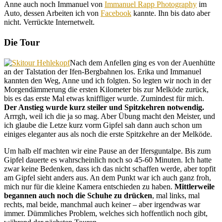
Anne auch noch Immanuel von
Immanuel Rapp Photography
im
Auto, dessen Arbeiten ich von
Facebook
kannte. Ihn bis dato aber
nicht. Verrückte Internetwelt.
Die Tour
Nach dem Anfellen ging es von der Auenhütte
an der Talstation der Ifen-Bergbahnen los. Erika und Immanuel
kannten den Weg, Anne und ich folgten. So legten wir noch in der
Morgendämmerung die ersten Kilometer bis zur Melköde zurück,
bis es das erste Mal etwas kniffliger wurde. Zumindest für mich.
Der Anstieg wurde kurz steiler und Spitzkehren notwendig.
Arrrgh, weil ich die ja so mag. Aber Übung macht den Meister, und
ich glaube die Letze kurz vorm Gipfel sah dann auch schon um
einiges eleganter aus als noch die erste Spitzkehre an der Melköde.
Um halb elf machten wir eine Pause an der Ifersguntalpe. Bis zum
Gipfel dauerte es wahrscheinlich noch so 45-60 Minuten. Ich hatte
zwar keine Bedenken, dass ich das nicht schaffen werde, aber topfit
am Gipfel sieht anders aus. An dem Punkt war ich auch ganz froh,
mich nur für die kleine Kamera entschieden zu haben.
Mittlerweile
begannen auch noch die Schuhe zu drücken
, mal links, mal
rechts, mal beide, manchmal auch keiner – aber irgendwas war
immer. Dümmliches Problem, welches sich hoffentlich noch gibt,