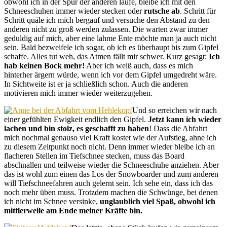
obwohl ich in der Spur der anderen laufe, bleibe ich mit den
Schneeschuhen immer wieder stecken oder
rutsche ab
. Schritt für
Schritt quäle ich mich bergauf und versuche den Abstand zu den
anderen nicht zu groß werden zulassen. Die warten zwar immer
geduldig auf mich, aber eine lahme Ente möchte man ja auch nicht
sein. Bald bezweifele ich sogar, ob ich es überhaupt bis zum Gipfel
schaffe. Alles tut weh, das Atmen fällt mir schwer. Kurz gesagt:
Ich
hab keinen Bock mehr!
Aber ich weiß auch, dass es mich
hinterher ärgern würde, wenn ich vor dem Gipfel umgedreht wäre.
In Sichtweite ist er ja schließlich schon. Auch die anderen
motivieren mich immer wieder weiterzugehen.
Und so erreichen wir nach
einer gefühlten Ewigkeit endlich den Gipfel.
Jetzt kann ich wieder
lachen und bin stolz, es geschafft zu haben
! Dass die Abfahrt
mich nochmal genauso viel Kraft kostet wie der Aufstieg, ahne ich
zu diesem Zeitpunkt noch nicht. Denn immer wieder bleibe ich an
flacheren Stellen im Tiefschnee stecken, muss das Board
abschnallen und teilweise wieder die Schneeschuhe anziehen. Aber
das ist wohl zum einen das Los der Snowboarder und zum anderen
will Tiefschneefahren auch gelernt sein. Ich sehe ein, dass ich das
noch mehr üben muss. Trotzdem machen die Schwünge, bei denen
ich nicht im Schnee versinke,
unglaublich viel Spaß, obwohl ich
mittlerweile am Ende meiner Kräfte bin.