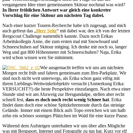
vergangenen Idee einer gemeinsamen Skitour nochmal was wird?
In Ihrer fröhlichen Antwort war gleich eine konkreter
Vorschlag für eine Skitour am nächsten Tag dabei.
Nach einer kurzer Touren-Recherche habe ich zugesagt, und mich
auch gefreut das „
Herr Seitz
“ mit dabei war, den ich von der letzten
Bergscout Challenge namentlich kannte. Dazu noch Erikas
Arbeitskollegin Anne, die zum ersten mal mit Snowboard und
Schneeschuhen auf Skitour mitging. Ich denke mir noch so, langer
Weg und gut 800 Höhenmeter mit Schneeschuhen? Naja, Erika
wird schon wissen wen Sie mitnimmt.
Wie ausgemacht treffen wir uns am nächsten
Morgen recht früh und fahren gemeinsam zum Ifen-Parkplatz. Wir
sind noch nicht weit unterwegs, als Erika schon ganz eifrig mit
ihrem Lieblings-Weitwinkelobjektiv versucht (Anmerkung Erika:
VERSUCHT?!) die beste Perspektive einzufangen. Nach etwa einer
Stunde sind wir am Abzweig zur Ifersgundalpe, stellen aber recht
schnell fest,
dass es doch noch recht wenig Schnee hat
. Erika
findet dann doch eine schöne Spitzkehrenroute durch das steinige
Gelände. Immer mit einem Blick aufs Topo erreichen wir um halb
zehn ein schönes sonniges Plätzchen im Wald für eine kurze Pause.
Während dem Aufsteigen unterhalten wir uns über alles Mögliche
was mit Bergsport, Internet und Fotografie zu tun hat. Kurz vor elf