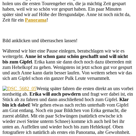
holen uns die ersten Tourengeher ein, die ja mächtig Zeit gespart
haben, weil wir so schön vor gespurt haben. Ein paar Minuten
später sind wir auf Höhe der Ifersgundalpe. Anne ist noch nicht da,
Zeit für ein
Panorama
!
Bild anklicken und überraschen lassen!
Während wir hier eine Pause einlegen, beratschlagen wir wie es
weitergeht.
Anne ist schon ganz schön geschafft und will nicht
bis zum Gipfel
. Erika kann sie dann doch noch dazu überreden mit
zum Hehelkopf zu gehen. Wenigstens ist jetzt schon gut vor gespurt
und auch Anne kann darin besser laufen. Von weitem sehen wir das
sich am Gipfel schon ein ganzer Pulk Leute versammelt.
Wenig später fahren die ersten direkt an uns vorbei
nordseitig ab.
Erika will auch powdern
und fragt wer dabei ist, ein
Stück ab zu fahren und dann anschließend hoch zum Gipfel.
Klar
bin ich dabei!
Wir gehen etwas nach rechts unterhalb vom Gipfel
am Grat entlang. Noch ein paar Bildchen von Erika gemacht, die
zuerst abfährt. Mit ein paar Schwüngen (natürlich erwische ich
wieder zwei Steine unterm Schnee) komme ich auch heil bei ihr
unten an. Auffellen und wieder hoch bis zum Hehlekopf. Oben
fotografiere ich natürlich als erstes ein Panorama, alte Gewohnheit.