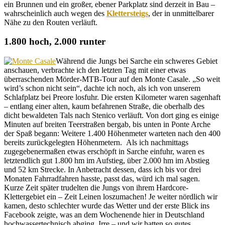
ein Brunnen und ein großer, ebener Parkplatz sind derzeit in Bau –
wahrscheinlich auch wegen des
Klettersteigs
, der in unmittelbarer
Nähe zu den Routen verläuft.
1.800 hoch, 2.000 runter
Während die Jungs bei Sarche ein schweres Gebiet
anschauen, verbrachte ich den letzten Tag mit einer etwas
überraschenden Mörder-MTB-Tour auf den Monte Casale. „So weit
wird’s schon nicht sein“, dachte ich noch, als ich von unserem
Schlafplatz bei Preore losfuhr. Die ersten Kilometer waren sagenhaft
– entlang einer alten, kaum befahrenen Straße, die oberhalb des
dicht bewaldeten Tals nach Stenico verläuft. Von dort ging es einige
Minuten auf breiten Teerstraßen bergab, bis unten in Ponte Arche
der Spaß begann: Weitere 1.400 Höhenmeter warteten nach den 400
bereits zurückgelegten Höhenmetern. Als ich nachmittags
zugegebenermaßen etwas erschöpft in Sarche einfuhr, waren es
letztendlich gut 1.800 hm im Aufstieg, über 2.000 hm im Abstieg
und 52 km Strecke. In Anbetracht dessen, dass ich bis vor drei
Monaten Fahrradfahren hasste, passt das, würd ich mal sagen.
Kurze Zeit später trudelten die Jungs von ihrem Hardcore-
Klettergebiet ein – Zeit Leinen loszumachen! Je weiter nördlich wir
kamen, desto schlechter wurde das Wetter und der erste Blick ins
Facebook zeigte, was an dem Wochenende hier in Deutschland
hochwassertechnisch abging. Irre – und wir hatten so gutes