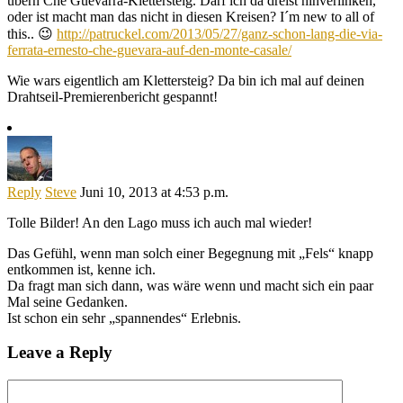
übern Ché Guevarra-Klettersteig. Darf ich da dreist hinverlinken,
oder ist macht man das nicht in diesen Kreisen? I´m new to all of
this.. 😉
http://patruckel.com/2013/05/27/ganz-schon-lang-die-via-
ferrata-ernesto-che-guevara-auf-den-monte-casale/
Wie wars eigentlich am Klettersteig? Da bin ich mal auf deinen
Drahtseil-Premierenbericht gespannt!
Reply
Steve
Juni 10, 2013 at 4:53 p.m.
Tolle Bilder! An den Lago muss ich auch mal wieder!
Das Gefühl, wenn man solch einer Begegnung mit „Fels“ knapp
entkommen ist, kenne ich.
Da fragt man sich dann, was wäre wenn und macht sich ein paar
Mal seine Gedanken.
Ist schon ein sehr „spannendes“ Erlebnis.
Leave a Reply