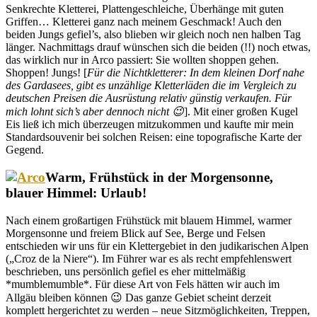
Senkrechte Kletterei, Plattengeschleiche, Überhänge mit guten
Griffen… Kletterei ganz nach meinem Geschmack! Auch den
beiden Jungs gefiel’s, also blieben wir gleich noch nen halben Tag
länger. Nachmittags drauf wünschen sich die beiden (!!) noch etwas,
das wirklich nur in Arco passiert: Sie wollten shoppen gehen.
Shoppen! Jungs! [
Für die Nichtkletterer: In dem kleinen Dorf nahe
des Gardasees, gibt es unzählige Kletterläden die im Vergleich zu
deutschen Preisen die Ausrüstung relativ günstig verkaufen. Für
mich lohnt sich’s aber dennoch nicht 😉
]. Mit einer großen Kugel
Eis ließ ich mich überzeugen mitzukommen und kaufte mir mein
Standardsouvenir bei solchen Reisen: eine topografische Karte der
Gegend.
Warm, Frühstück in der Morgensonne,
blauer Himmel: Urlaub!
Nach einem großartigen Frühstück mit blauem Himmel, warmer
Morgensonne und freiem Blick auf See, Berge und Felsen
entschieden wir uns für ein Klettergebiet in den judikarischen Alpen
(„Croz de la Niere“). Im Führer war es als recht empfehlenswert
beschrieben, uns persönlich gefiel es eher mittelmäßig
*mumblemumble*. Für diese Art von Fels hätten wir auch im
Allgäu bleiben können 😉 Das ganze Gebiet scheint derzeit
komplett hergerichtet zu werden – neue Sitzmöglichkeiten, Treppen,