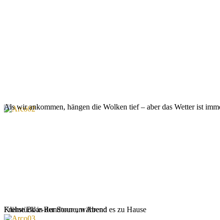
Als wir ankommen, hängen die Wolken tief – aber das Wetter ist imme
Kleine Bike-Rundtour am Abend
Frühstück in der Sonne, während es zu Hause