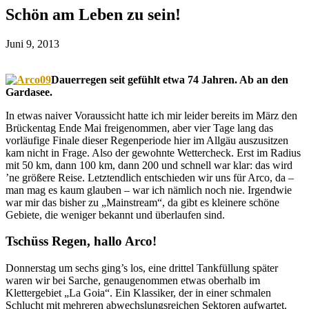
Schön am Leben zu sein!
Juni 9, 2013
Dauerregen seit gefühlt etwa 74 Jahren. Ab an den
Gardasee.
In etwas naiver Voraussicht hatte ich mir leider bereits im März den
Brückentag Ende Mai freigenommen, aber vier Tage lang das
vorläufige Finale dieser Regenperiode hier im Allgäu auszusitzen
kam nicht in Frage. Also der gewohnte Wettercheck. Erst im Radius
mit 50 km, dann 100 km, dann 200 und schnell war klar: das wird
’ne größere Reise. Letztendlich entschieden wir uns für Arco, da –
man mag es kaum glauben – war ich nämlich noch nie. Irgendwie
war mir das bisher zu „Mainstream“, da gibt es kleinere schöne
Gebiete, die weniger bekannt und überlaufen sind.
Tschüss Regen, hallo Arco!
Donnerstag um sechs ging’s los, eine drittel Tankfüllung später
waren wir bei Sarche, genaugenommen etwas oberhalb im
Klettergebiet „La Goia“. Ein Klassiker, der in einer schmalen
Schlucht mit mehreren abwechslungsreichen Sektoren aufwartet.