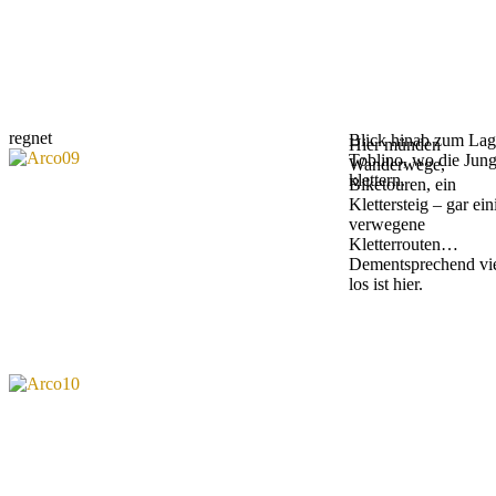
regnet
Blick hinab zum La
Hier münden
Toblino, wo die Jun
Wanderwege,
klettern.
Biketouren, ein
Klettersteig – gar ein
verwegene
Kletterrouten…
Dementsprechend vi
los ist hier.