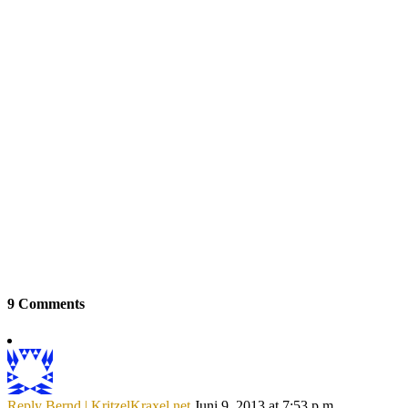
9 Comments
Reply
Bernd | KritzelKraxel.net
Juni 9, 2013 at 7:53 p.m.