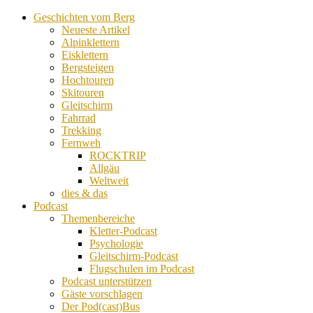
Geschichten vom Berg
Neueste Artikel
Alpinklettern
Eisklettern
Bergsteigen
Hochtouren
Skitouren
Gleitschirm
Fahrrad
Trekking
Fernweh
ROCKTRIP
Allgäu
Weltweit
dies & das
Podcast
Themenbereiche
Kletter-Podcast
Psychologie
Gleitschirm-Podcast
Flugschulen im Podcast
Podcast unterstützen
Gäste vorschlagen
Der Pod(cast)Bus