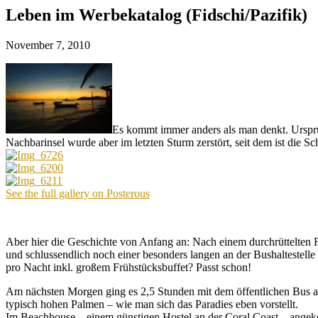
Leben im Werbekatalog (Fidschi/Pazifik)
November 7, 2010
Es kommt immer anders als man denkt. Ursprün
Nachbarinsel wurde aber im letzten Sturm zerstört, seit dem ist die Sch
See the full gallery on Posterous
Aber hier die Geschichte von Anfang an: Nach einem durchrüttelten Fl
und schlussendlich noch einer besonders langen an der Bushaltestell
pro Nacht inkl. großem Frühstücksbuffet? Passt schon!
Am nächsten Morgen ging es 2,5 Stunden mit dem öffentlichen Bus an
typisch hohen Palmen – wie man sich das Paradies eben vorstellt.
Im Beachhouse – einem günstigen Hostel an der Coral Coast – angekom