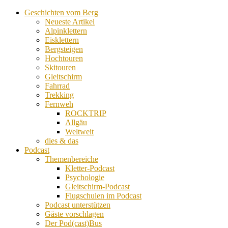
Geschichten vom Berg
Neueste Artikel
Alpinklettern
Eisklettern
Bergsteigen
Hochtouren
Skitouren
Gleitschirm
Fahrrad
Trekking
Fernweh
ROCKTRIP
Allgäu
Weltweit
dies & das
Podcast
Themenbereiche
Kletter-Podcast
Psychologie
Gleitschirm-Podcast
Flugschulen im Podcast
Podcast unterstützen
Gäste vorschlagen
Der Pod(cast)Bus