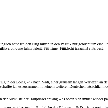
glich hatte ich den Flug mitten in den Pazifik nur gebucht um eine F
iffsverbindung lahm gelegt. Fiji-Time [Fiiiidschi-taaaaim] at its best.
ug in der Boing 747 nach Nadi, einer grausam langen Wartezeit an der 
e schaffte ich es zusammen mit einem weiteren Deutschen tatsächlich no
 der Südküste der Hauptinsel entlang – es boten sich immer wieder pa
men, verblassten die Eindrücke der Fahrt schnell: Das ist ja noch vie