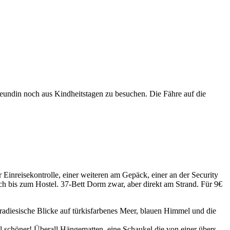
reundin noch aus Kindheitstagen zu besuchen. Die Fähre auf die
Einreisekontrolle, einer weiteren am Gepäck, einer an der Security
ch bis zum Hostel. 37-Bett Dorm zwar, aber direkt am Strand. Für 9€
radiesische Blicke auf türkisfarbenes Meer, blauen Himmel und die
l schöner! Überall Hängematten, eine Schaukel die von einer übers