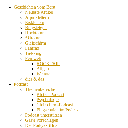
Geschichten vom Berg
Neueste Artikel
Alpinklettern
Eisklettern
Bergsteigen
Hochtouren
Skitouren
Gleitschirm
Fahrrad
Trekking
Fernweh
ROCKTRIP
Allgäu
Weltweit
dies & das
Podcast
Themenbereiche
Kletter-Podcast
Psychologie
Gleitschirm-Podcast
Flugschulen im Podcast
Podcast unterstützen
Gäste vorschlagen
Der Pod(cast)Bus