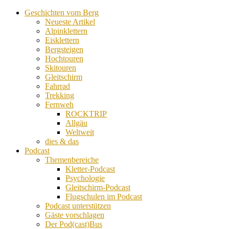
Geschichten vom Berg
Neueste Artikel
Alpinklettern
Eisklettern
Bergsteigen
Hochtouren
Skitouren
Gleitschirm
Fahrrad
Trekking
Fernweh
ROCKTRIP
Allgäu
Weltweit
dies & das
Podcast
Themenbereiche
Kletter-Podcast
Psychologie
Gleitschirm-Podcast
Flugschulen im Podcast
Podcast unterstützen
Gäste vorschlagen
Der Pod(cast)Bus