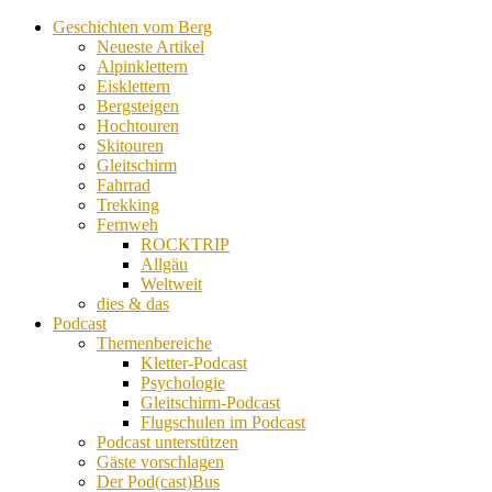
Geschichten vom Berg
Neueste Artikel
Alpinklettern
Eisklettern
Bergsteigen
Hochtouren
Skitouren
Gleitschirm
Fahrrad
Trekking
Fernweh
ROCKTRIP
Allgäu
Weltweit
dies & das
Podcast
Themenbereiche
Kletter-Podcast
Psychologie
Gleitschirm-Podcast
Flugschulen im Podcast
Podcast unterstützen
Gäste vorschlagen
Der Pod(cast)Bus