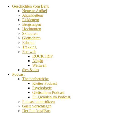
Geschichten vom Berg
Neueste Artikel
Alpinklettern
Eisklettern
Bergsteigen
Hochtouren
Skitouren
Gleitschirm
Fahrrad
Trekking
Fernweh
ROCKTRIP
Allgäu
Weltweit
dies & das
Podcast
Themenbereiche
Kletter-Podcast
Psychologie
Gleitschirm-Podcast
Flugschulen im Podcast
Podcast unterstützen
Gäste vorschlagen
Der Pod(cast)Bus