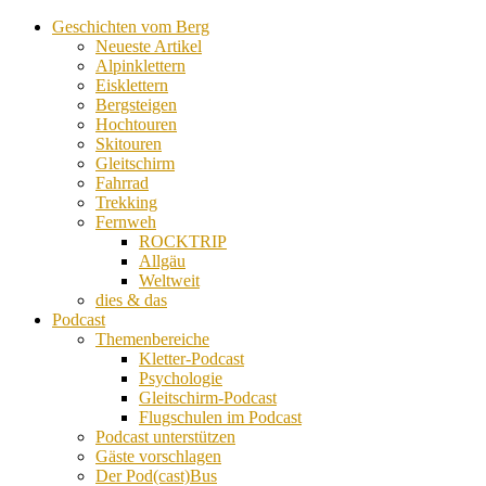
Geschichten vom Berg
Neueste Artikel
Alpinklettern
Eisklettern
Bergsteigen
Hochtouren
Skitouren
Gleitschirm
Fahrrad
Trekking
Fernweh
ROCKTRIP
Allgäu
Weltweit
dies & das
Podcast
Themenbereiche
Kletter-Podcast
Psychologie
Gleitschirm-Podcast
Flugschulen im Podcast
Podcast unterstützen
Gäste vorschlagen
Der Pod(cast)Bus