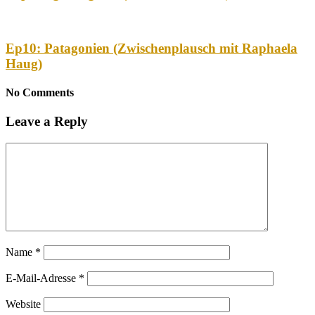
Ep10: Patagonien (Zwischenplausch mit Raphaela
Haug)
No Comments
Leave a Reply
Name
*
E-Mail-Adresse
*
Website