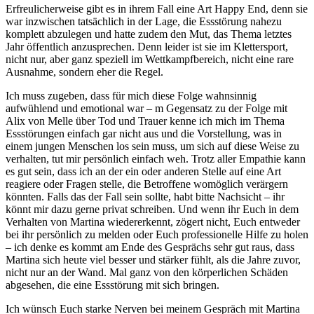
Erfreulicherweise gibt es in ihrem Fall eine Art Happy End, denn sie
war inzwischen tatsächlich in der Lage, die Essstörung nahezu
komplett abzulegen und hatte zudem den Mut, das Thema letztes
Jahr öffentlich anzusprechen. Denn leider ist sie im Klettersport,
nicht nur, aber ganz speziell im Wettkampfbereich, nicht eine rare
Ausnahme, sondern eher die Regel.
Ich muss zugeben, dass für mich diese Folge wahnsinnig
aufwühlend und emotional war – m Gegensatz zu der Folge mit
Alix von Melle über Tod und Trauer kenne ich mich im Thema
Essstörungen einfach gar nicht aus und die Vorstellung, was in
einem jungen Menschen los sein muss, um sich auf diese Weise zu
verhalten, tut mir persönlich einfach weh. Trotz aller Empathie kann
es gut sein, dass ich an der ein oder anderen Stelle auf eine Art
reagiere oder Fragen stelle, die Betroffene womöglich verärgern
könnten. Falls das der Fall sein sollte, habt bitte Nachsicht – ihr
könnt mir dazu gerne privat schreiben. Und wenn ihr Euch in dem
Verhalten von Martina wiedererkennt, zögert nicht, Euch entweder
bei ihr persönlich zu melden oder Euch professionelle Hilfe zu holen
– ich denke es kommt am Ende des Gesprächs sehr gut raus, dass
Martina sich heute viel besser und stärker fühlt, als die Jahre zuvor,
nicht nur an der Wand. Mal ganz von den körperlichen Schäden
abgesehen, die eine Essstörung mit sich bringen.
Ich wünsch Euch starke Nerven bei meinem Gespräch mit Martina