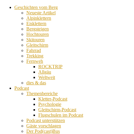
Geschichten vom Berg
Neueste Artikel
Alpinklettern
Eisklettern
Bergsteigen
Hochtouren
Skitouren
Gleitschirm
Fahrrad
Trekking
Fernweh
ROCKTRIP
Allgäu
Weltweit
dies & das
Podcast
Themenbereiche
Kletter-Podcast
Psychologie
Gleitschirm-Podcast
Flugschulen im Podcast
Podcast unterstützen
Gäste vorschlagen
Der Pod(cast)Bus