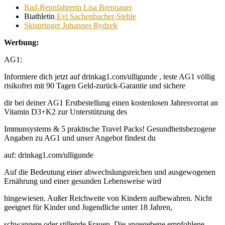
Rad-Rennfahrerin Lisa Brennauer
Biathletin
Evi Sachenbacher-Stehle
Skispringer Johannes Rydzek
Werbung:
AG1:
Informiere dich jetzt auf drinkag1.com/ulligunde , teste AG1 völlig
risikofrei mit 90 Tagen Geld-zurück-Garantie und sichere
dir bei deiner AG1 Erstbestellung einen kostenlosen Jahresvorrat an
Vitamin D3+K2 zur Unterstützung des
Immunsystems & 5 praktische Travel Packs! Gesundheitsbezogene
Angaben zu AG1 und unser Angebot findest du
auf: drinkag1.com/ulligunde
Auf die Bedeutung einer abwechslungsreichen und ausgewogenen
Ernährung und einer gesunden Lebensweise wird
hingewiesen. Außer Reichweite von Kindern aufbewahren. Nicht
geeignet für Kinder und Jugendliche unter 18 Jahren,
schwangere oder stillende Frauen. Die angegebene empfohlene