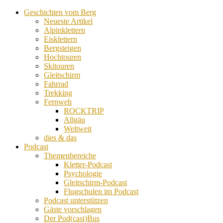
Geschichten vom Berg
Neueste Artikel
Alpinklettern
Eisklettern
Bergsteigen
Hochtouren
Skitouren
Gleitschirm
Fahrrad
Trekking
Fernweh
ROCKTRIP
Allgäu
Weltweit
dies & das
Podcast
Themenbereiche
Kletter-Podcast
Psychologie
Gleitschirm-Podcast
Flugschulen im Podcast
Podcast unterstützen
Gäste vorschlagen
Der Pod(cast)Bus