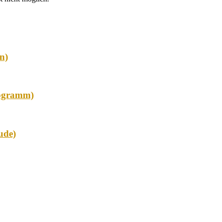
n)
hogramm)
ude)