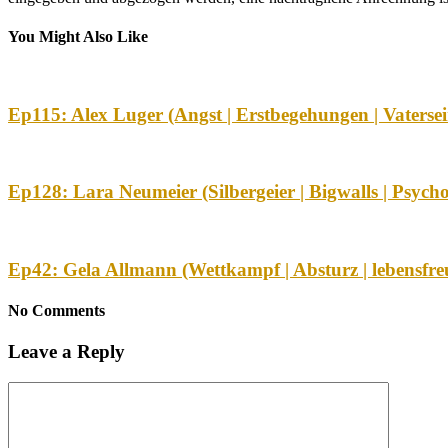
You Might Also Like
Ep115: Alex Luger (Angst | Erstbegehungen | Vatersei
Ep128: Lara Neumeier (Silbergeier | Bigwalls | Psyc
Ep42: Gela Allmann (Wettkampf | Absturz | lebensfre
No Comments
Leave a Reply