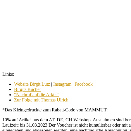
Links:
Website Birgit Lutz
|
Instagram
|
Facebook
Birgits Bücher
“Nachruf auf die Arktis”
Zur Folge mit Thomas Ulrich
*Das Kleingedruckte zum Rabatt-Code von MAMMUT:
10% auf Artikel aus dem AT, DE, CH Webshop. Ausnahmen sind bereits
Laufzeit: bis 31.03.2023 Der Voucher ist nicht kumulierbar oder mi
eingegeben und abgezogen werden, eine nachträgliche Anrechnung ist