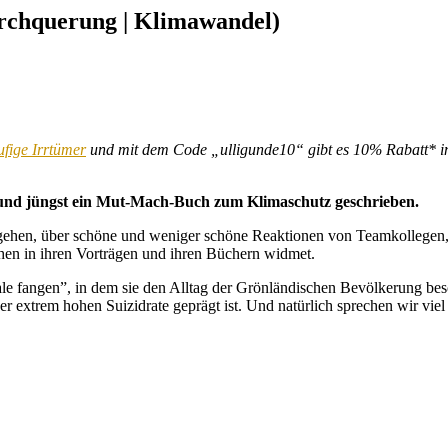
urchquerung | Klimawandel)
fige Irrtümer
und mit dem Code „ulligunde10“ gibt es 10% Rabatt* i
t und jüngst ein Mut-Mach-Buch zum Klimaschutz geschrieben.
zu gehen, über schöne und weniger schöne Reaktionen von Teamkollegen
hen in ihren Vorträgen und ihren Büchern widmet.
le fangen”, in dem sie den Alltag der Grönländischen Bevölkerung besch
trem hohen Suizidrate geprägt ist. Und natürlich sprechen wir viel ü