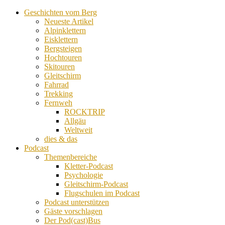
Geschichten vom Berg
Neueste Artikel
Alpinklettern
Eisklettern
Bergsteigen
Hochtouren
Skitouren
Gleitschirm
Fahrrad
Trekking
Fernweh
ROCKTRIP
Allgäu
Weltweit
dies & das
Podcast
Themenbereiche
Kletter-Podcast
Psychologie
Gleitschirm-Podcast
Flugschulen im Podcast
Podcast unterstützen
Gäste vorschlagen
Der Pod(cast)Bus