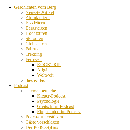
Geschichten vom Berg
Neueste Artikel
Alpinklettern
Eisklettern
Bergsteigen
Hochtouren
Skitouren
Gleitschirm
Fahrrad
Trekking
Fernweh
ROCKTRIP
Allgäu
Weltweit
dies & das
Podcast
Themenbereiche
Kletter-Podcast
Psychologie
Gleitschirm-Podcast
Flugschulen im Podcast
Podcast unterstützen
Gäste vorschlagen
Der Pod(cast)Bus