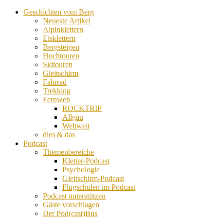
Geschichten vom Berg
Neueste Artikel
Alpinklettern
Eisklettern
Bergsteigen
Hochtouren
Skitouren
Gleitschirm
Fahrrad
Trekking
Fernweh
ROCKTRIP
Allgäu
Weltweit
dies & das
Podcast
Themenbereiche
Kletter-Podcast
Psychologie
Gleitschirm-Podcast
Flugschulen im Podcast
Podcast unterstützen
Gäste vorschlagen
Der Pod(cast)Bus