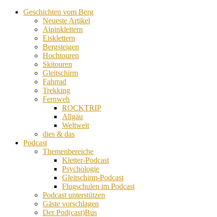
Geschichten vom Berg
Neueste Artikel
Alpinklettern
Eisklettern
Bergsteigen
Hochtouren
Skitouren
Gleitschirm
Fahrrad
Trekking
Fernweh
ROCKTRIP
Allgäu
Weltweit
dies & das
Podcast
Themenbereiche
Kletter-Podcast
Psychologie
Gleitschirm-Podcast
Flugschulen im Podcast
Podcast unterstützen
Gäste vorschlagen
Der Pod(cast)Bus