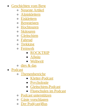
Geschichten vom Berg
Neueste Artikel
Alpinklettern
Eisklettern
Bergsteigen
Hochtouren
Skitouren
Gleitschirm
Fahrrad
Trekking
Fernweh
ROCKTRIP
Allgäu
Weltweit
dies & das
Podcast
Themenbereiche
Kletter-Podcast
Psychologie
Gleitschirm-Podcast
Flugschulen im Podcast
Podcast unterstützen
Gäste vorschlagen
Der Pod(cast)Bus