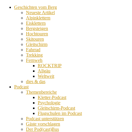
Geschichten vom Berg
Neueste Artikel
Alpinklettern
Eisklettern
Bergsteigen
Hochtouren
Skitouren
Gleitschirm
Fahrrad
Trekking
Fernweh
ROCKTRIP
Allgäu
Weltweit
dies & das
Podcast
Themenbereiche
Kletter-Podcast
Psychologie
Gleitschirm-Podcast
Flugschulen im Podcast
Podcast unterstützen
Gäste vorschlagen
Der Pod(cast)Bus