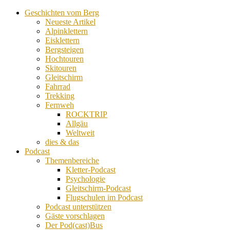
Geschichten vom Berg
Neueste Artikel
Alpinklettern
Eisklettern
Bergsteigen
Hochtouren
Skitouren
Gleitschirm
Fahrrad
Trekking
Fernweh
ROCKTRIP
Allgäu
Weltweit
dies & das
Podcast
Themenbereiche
Kletter-Podcast
Psychologie
Gleitschirm-Podcast
Flugschulen im Podcast
Podcast unterstützen
Gäste vorschlagen
Der Pod(cast)Bus