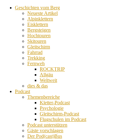
Geschichten vom Berg
Neueste Artikel
Alpinklettern
Eisklettern
Bergsteigen
Hochtouren
Skitouren
Gleitschirm
Fahrrad
Trekking
Fernweh
ROCKTRIP
Allgäu
Weltweit
dies & das
Podcast
Themenbereiche
Kletter-Podcast
Psychologie
Gleitschirm-Podcast
Flugschulen im Podcast
Podcast unterstützen
Gäste vorschlagen
Der Pod(cast)Bus