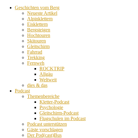
Geschichten vom Berg
Neueste Artikel
Alpinklettern
Eisklettern
Bergsteigen
Hochtouren
Skitouren
Gleitschirm
Fahrrad
Trekking
Fernweh
ROCKTRIP
Allgäu
Weltweit
dies & das
Podcast
Themenbereiche
Kletter-Podcast
Psychologie
Gleitschirm-Podcast
Flugschulen im Podcast
Podcast unterstützen
Gäste vorschlagen
Der Pod(cast)Bus