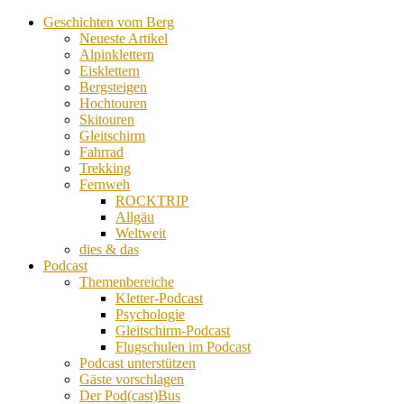
Geschichten vom Berg
Neueste Artikel
Alpinklettern
Eisklettern
Bergsteigen
Hochtouren
Skitouren
Gleitschirm
Fahrrad
Trekking
Fernweh
ROCKTRIP
Allgäu
Weltweit
dies & das
Podcast
Themenbereiche
Kletter-Podcast
Psychologie
Gleitschirm-Podcast
Flugschulen im Podcast
Podcast unterstützen
Gäste vorschlagen
Der Pod(cast)Bus