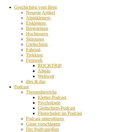
Geschichten vom Berg
Neueste Artikel
Alpinklettern
Eisklettern
Bergsteigen
Hochtouren
Skitouren
Gleitschirm
Fahrrad
Trekking
Fernweh
ROCKTRIP
Allgäu
Weltweit
dies & das
Podcast
Themenbereiche
Kletter-Podcast
Psychologie
Gleitschirm-Podcast
Flugschulen im Podcast
Podcast unterstützen
Gäste vorschlagen
Der Pod(cast)Bus