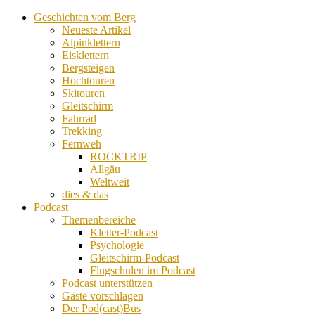
Geschichten vom Berg
Neueste Artikel
Alpinklettern
Eisklettern
Bergsteigen
Hochtouren
Skitouren
Gleitschirm
Fahrrad
Trekking
Fernweh
ROCKTRIP
Allgäu
Weltweit
dies & das
Podcast
Themenbereiche
Kletter-Podcast
Psychologie
Gleitschirm-Podcast
Flugschulen im Podcast
Podcast unterstützen
Gäste vorschlagen
Der Pod(cast)Bus