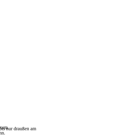
 zum
bts nur draußen am
hn.