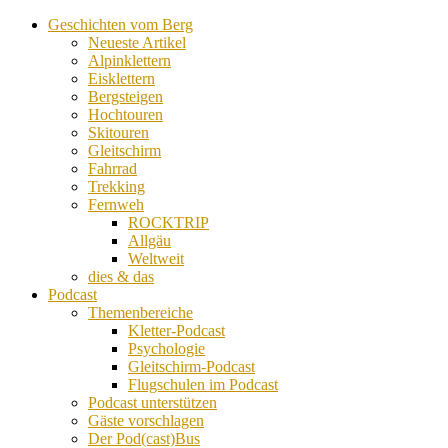
Geschichten vom Berg
Neueste Artikel
Alpinklettern
Eisklettern
Bergsteigen
Hochtouren
Skitouren
Gleitschirm
Fahrrad
Trekking
Fernweh
ROCKTRIP
Allgäu
Weltweit
dies & das
Podcast
Themenbereiche
Kletter-Podcast
Psychologie
Gleitschirm-Podcast
Flugschulen im Podcast
Podcast unterstützen
Gäste vorschlagen
Der Pod(cast)Bus