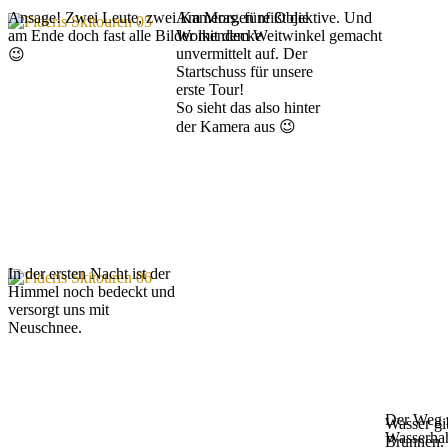
Ansage! Zwei Leute, zwei Kameras, fünf Objektive. Und
Am Morgen reißt die
am Ende doch fast alle Bilder mit dem Weitwinkel gemacht
Wolkendecke
unvermittelt auf. Der
😉
Startschuss für unsere
erste Tour!
So sieht das also hinter
der Kamera aus 😉
In der ersten Nacht ist der
Himmel noch bedeckt und
versorgt uns mit
Neuschnee.
Der Weg
Wasser gi
Wasserha
Brunnen.