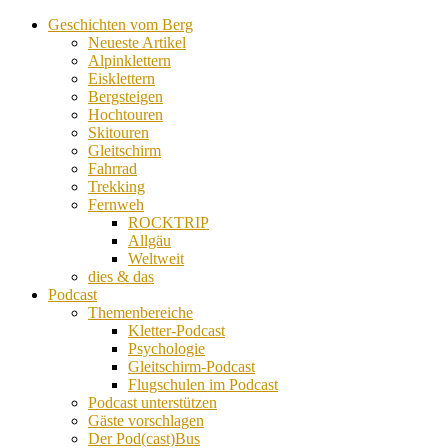
Geschichten vom Berg
Neueste Artikel
Alpinklettern
Eisklettern
Bergsteigen
Hochtouren
Skitouren
Gleitschirm
Fahrrad
Trekking
Fernweh
ROCKTRIP
Allgäu
Weltweit
dies & das
Podcast
Themenbereiche
Kletter-Podcast
Psychologie
Gleitschirm-Podcast
Flugschulen im Podcast
Podcast unterstützen
Gäste vorschlagen
Der Pod(cast)Bus