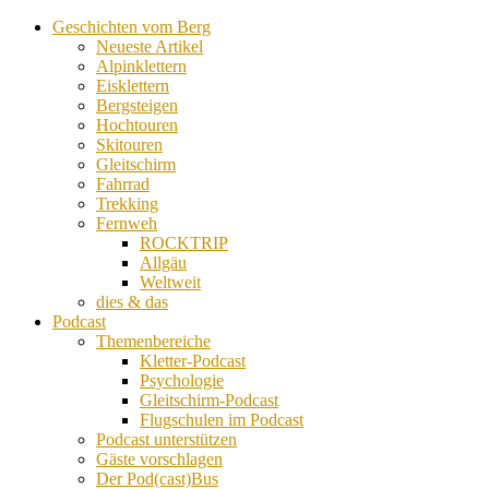
Geschichten vom Berg
Neueste Artikel
Alpinklettern
Eisklettern
Bergsteigen
Hochtouren
Skitouren
Gleitschirm
Fahrrad
Trekking
Fernweh
ROCKTRIP
Allgäu
Weltweit
dies & das
Podcast
Themenbereiche
Kletter-Podcast
Psychologie
Gleitschirm-Podcast
Flugschulen im Podcast
Podcast unterstützen
Gäste vorschlagen
Der Pod(cast)Bus