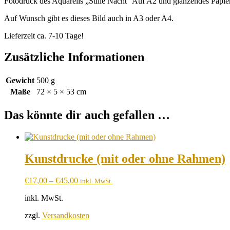
Fotodruck des Aquarells „Stille Nacht“ Auf A2 und glänzendes Papie
Auf Wunsch gibt es dieses Bild auch in A3 oder A4.
Lieferzeit ca. 7-10 Tage!
Zusätzliche Informationen
Gewicht
500 g
Maße
72 × 5 × 53 cm
Das könnte dir auch gefallen …
Kunstdrucke (mit oder ohne Rahmen)
€
17,00
–
€
45,00
inkl. MwSt.
inkl. MwSt.
zzgl.
Versandkosten