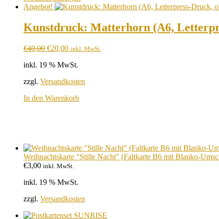
Angebot!
Kunstdruck: Matterhorn (A6, Letterp
Ursprünglicher
Aktueller
€
40,00
€
20,00
inkl. MwSt.
Preis
Preis
inkl. 19 % MwSt.
war:
ist:
€40,00
€20,00.
zzgl.
Versandkosten
In den Warenkorb
Weihnachtskarte "Stille Nacht" (Faltkarte B6 mit Blanko-Umsc
€
3,00
inkl. MwSt.
inkl. 19 % MwSt.
zzgl.
Versandkosten